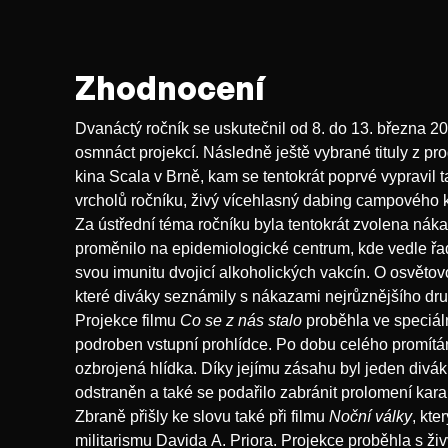
Výchozí platformou nám opět bude celé spektru
nesoudných akčňáků a blouznivých pop úletů pře
i vyprazdňující extrém po vypečené hororové novi
dějin evropské, exotické i pornografické kinem
Zhodnocení
dodatečnou stimulaci se pak postará celková sty
také osobité simultánní překlady, živý dabing, i
Dvanáctý ročník se uskutečnil od 8. do 13. března 
případně i povzbuzováky na baru. Ve vzájemné
osmnáct projekcí. Následně ještě vybrané tituly z pr
dovádění bychom nicméně neměli odvracet zrak 
kina Scala v Brně, kam se tentokrát poprvé vypravil 
aktuálních témat. Virózu, která řádí v české kot
vrcholů ročníku, živý vícehlasný dabing campového 
nečinně přehlížet, a tak jsme letošní dvanáctý ro
Za ústřední téma ročníku byla tentokrát zvolena nák
příležitost k prevenci a poučení ve směru náka
proměnilo na epidemiologické centrum, kde vedle řad
31 jste proto tentokrát srdečně zváni do Epide
svou imunitu dvojicí alkoholických vakcín. O osvětov
Festivalu otrlého diváka – vlastní atombordel v
které diváky seznámily s nákazami nejrůznějšího druh
Projekce filmu
Co se z nás stalo
proběhla ve speciál
podroben vstupní prohlídce. Po dobu celého promítán
ozbrojená hlídka. Díky jejímu zásahu byl jeden divá
odstraněn a také se podařilo zabránit prolomení kar
Zbraně přišly ke slovu také při filmu
Noční války
, kte
militarismu Davida A. Priora. Projekce proběhla s