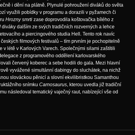
tečně i dění na plátně. Plynulé pohroužení diváků do světa
ozí využili pobídky v programu a dorazili v pyžamech či
oru
Hrozny smrti
zase doprovodila koštovačka bílého z
d
diváky dalším ze svých tradičních rozverných a lehce
tovacího a piercingového studia Hell. Tento rok navíc
českých filmových festivalů – tím prvním je pochopitelně
se v létě v Karlových Varech. Společnými silami zaštítili
á delegace z programového oddělení karlovarského
olovali červený koberec a sebe hodili do gala. Mezi hlavní
erově vyvážené simultánní dabingy do sluchátek, na nichž
lasnou slováckou pěnicí a slovní ekvilibristkou Samanthou
truktážního snímku
Carnosaurus
, kterou uvedla již tradiční
lmu následoval tematický vaječný raut, nabízející vše od