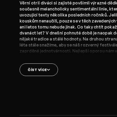
Věrní otrlí diváci si zajisté povšimli výrazné d
současně melancholicky sentimentální linie, kte
uvozující texty několika posledních ročníků. Je
kouskům nenaučíš, pouze se v těch zavedených v
ani letos tomu nebude jinak. Co taky chtít pok
dvanáct let? V dnešní pohnuté době je naopak d
nějaké tradice a stálé hodnoty. Na druhou stranu 
léta stále snažíme, aby se náš rozverný festivále
zaprděné jednotvárnosti. Nejlepší oporou nám v
přímo vy, naši diváci. My sice můžeme do progr
sebedivočejší tituly či si vymyslet kdovíjak uhoz
vyjdeme s vlastní kůží na nelítostné pódium pře
ČÍST VÍCE
Jenže punc neopakovatelného a nezapomenuteln
pouze v součinnosti s publikem, které je ochot
veselice s občasnou příměsí konceptu či profesi
ale od srdce, bránice či žaludku si je užít. Vezm
projev díků, ale také jako konstatování závazku,
pokusíme připravit co nejvstřícnější podmínky, 
tomto co do počtu tuctovém ročníku užili spous