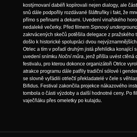
kostýmovaní dabéři kopírovali nejen dialogy, ale čás
snů dále podpořily rozdávané šláftruňky i fakt, že mn
přímo s peřinami a dekami. Uvedení vinařského hor
nedaleké večerky. Před filmem
Srpnový undergroun
zakrvácených skečů potěšila delegace z pražského te
došlo k historické spolupráci dvou nejvýznamnějších 
Otrlec a tím v pořadí druhým jistá přehlídka konající 
uvedení snímku
Noční můra
, jenž přišla uvést ctěn
festivalu, pro kterou dokonce organizátoři Otrlce vyr
atrakce programu dále patřily tradiční sólové i gend
se slovně vyřádili otrlečtí překladatelé v čele s věh
Bifidus. Festival zakončila projekce nákazového ins
tombola o části výzdoby a další hodnotné ceny. Po fi
vaječňáku přes omeletky po kulajdu.