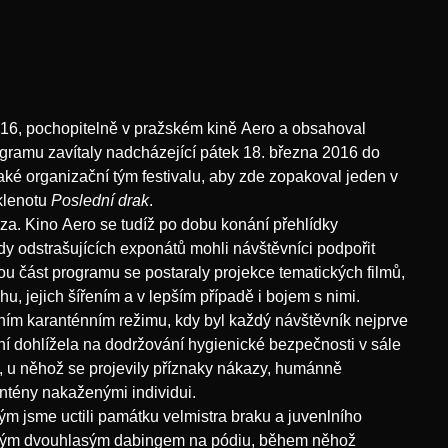
m otrlosti od
s povznášející art fart
nky či uleželé klasiky z
atografie. O
lizace kina Aero, ale
nteraktivní projekce a
2016, pochopitelně v pražském kině Aero a obsahoval
m eskapistickém
ogramu zavítaly nadcházející pátek 18. března 2016 do
od palčivých
také organizační tým festivalu, aby zde zopakoval jeden v
lince, nelze nadále
klenotu
Poslední drak
.
čník pojali coby
aza. Kino Aero se tudíž po dobu konání přehlídky
zy. Na adrese Biskupcova
y odstrašujících exponátů mohli návštěvníci podpořit
miologického centra
ou část programu se postaraly projekce tematických filmů,
ýhodou.
u, jejich šířením a v lepším případě i bojem s nimi.
ním karanténním režimu, kdy byl každý návštěvník nejprve
í dohlížela na dodržování hygienické bezpečnosti v sále
k, u něhož se projevily příznaky nákazy, humánně
antény nakaženými individui.
rým jsme uctili památku velmistra braku a juvenlního
 živým dvouhlasým dabingem na pódiu, během něhož