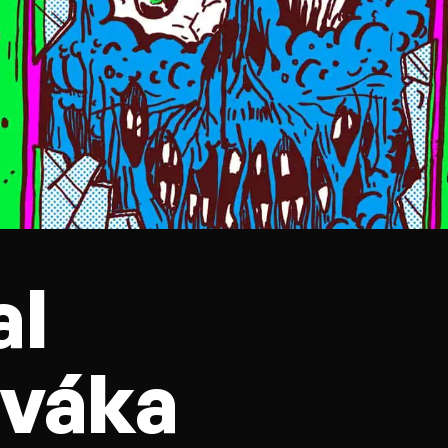
al
iváka