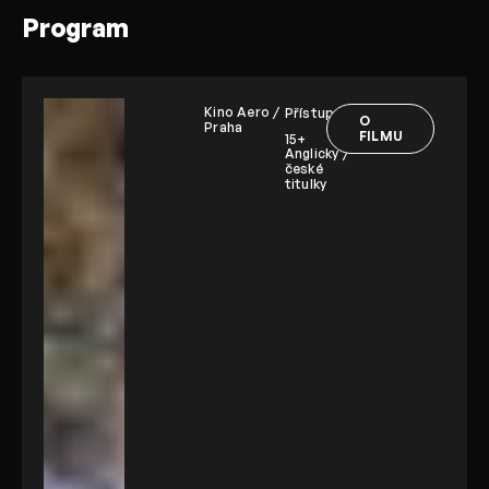
Program
Kino Aero /
Přístupnost:
O
Praha
FILMU
15+
Anglicky /
české
titulky