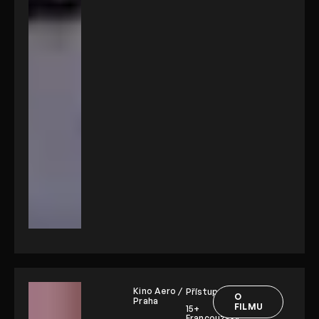
Kino Aero /
Přístupnost:
O
Praha
FILMU
15+
Francouzsky