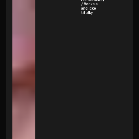
/ české a
anglické
titulky