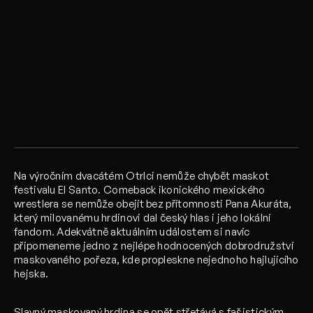
Na výročním dvacátém Otrlci nemůže chybět maskot
festivalu El Santo. Comeback ikonického mexického
wrestlera se nemůže obejít bez přítomnosti Pana Akuráta,
který milovanému hrdinovi dal český hlas i jeho lokální
fandom. Adekvátně aktuálním událostem si navíc
připomeneme jedno z nejlépe hodnocených dobrodružství
maskovaného pořeza, kde propleskne nejednoho hajlujícího
hejska.
Slavný maskovaný hrdina se opět střetává s fašistickým