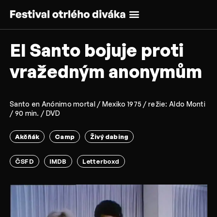
El Santo bojuje proti
vražedným anonymům
Santo en Anónimo mortal / Mexiko 1975 / režie: Aldo Monti
/ 90 min. / DVD
Akčňák
Camp
Živý dabing
ČSFD
IMDB
Letterboxd