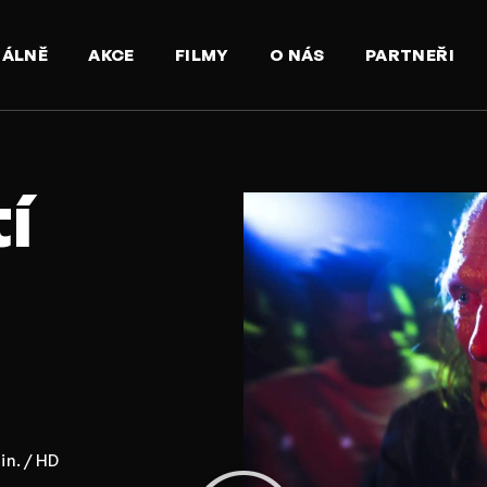
UÁLNĚ
AKCE
FILMY
O NÁS
PARTNEŘI
í
in. / HD