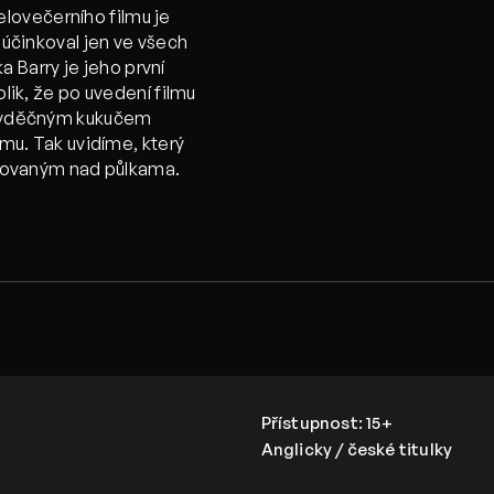
lovečerního filmu je
d účinkoval jen ve všech
Barry je jeho první
olik, že po uvedení filmu
ně vděčným kukučem
lmu. Tak uvidíme, který
kérovaným nad půlkama.
Přístupnost:
15+
Anglicky / české titulky