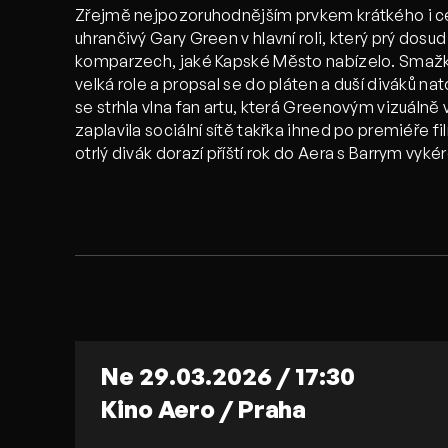
Zřejmě nejpozoruhodnějším prvkem krátkého i ce
uhrančivý Gary Green v hlavní roli, který prý dosu
komparzech, jaké Kapské Město nabízelo. Smažka 
velká role a propsal se do pláten a duší diváků nat
se strhla vlna fan artu, která Greenovým vizuál
zaplavila sociální sítě takřka ihned po premiéře fi
otrlý divák dorazí příští rok do Aera s Barrym vy
Ne 29.03.2026 / 17:30
Kino Aero / Praha