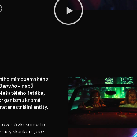
zitního mimozemského
Barryho
– napůl
lešatělého feťáka,
 organismu kromě
aterestriální entity.
itované zkušenosti s
říznutý skunkem, což