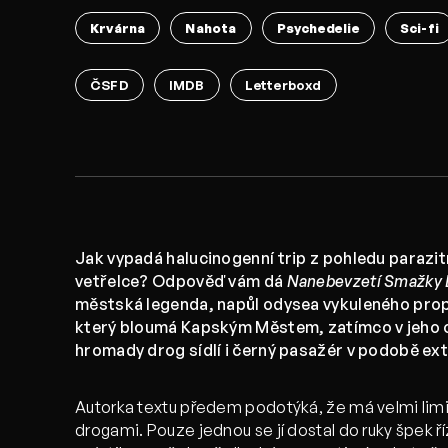
Krvárna
Nahota
Psychedelie
Sci-fi
ČSFD
IMDB
Letterboxd
Jak vypadá halucinogenní trip z pohledu para
vetřelce? Odpověď vám dá
Nanebevzetí Smažky 
městská legenda, napůl odysea vykuleného prop
který bloumá Kapským Městem, zatímco v jeho
hromady drog sídlí i černý pasažér v podobě extr
Autorka textu předem podotýká, že má velmi lim
drogami. Pouze jednou se jí dostal do ruky špek 