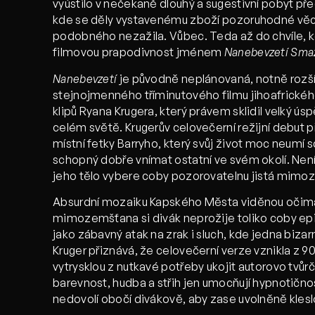
vyústilo v nečekaně dlouhý a sugestivní pobyt pře
kde se děly vystavenému zboží pozoruhodné věci
podobného nezažila. Vůbec. Teda až do chvíle, kd
filmovou prapodivnost jménem
Nanebevzetí Smaž
Nanebevzetí
je původně neplánovaná, notně rozš
stejnojmenného tříminutového filmu jihoafrickéh
klipů Ryana Krugera, který právem sklidil velký ús
celém světě. Krugerův celovečerní režijní debut p
místní fetky Barryho, který svůj život moc neumí s
schopný dobře vnímat ostatní ve svém okolí. Není 
jeho tělo vybere coby pozorovatelnu jistá mimo
Absurdní mozaiku Kapského Města viděnou oči
mimozemšťana si divák neprožije toliko coby epic
jako zábavný atak na zrak i sluch, kde jedna biza
Kruger přiznává, že celovečerní verze vznikla z 9
vytrysklou z nutkavé potřeby ukojit autorovo tvůr
barevnost, hudba a střih jen umocňují hypnotičnos
nedovolí obočí divákově, aby zase uvolněně klesl