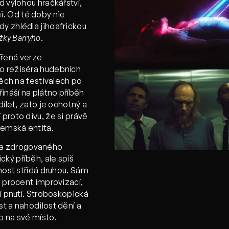
d výlohou hračkářství,
. Od té doby nic
y zhlédla jihoafrickou
ky Barryho
.
ířená verze
o režiséra hudebních
pěch na festivalech po
řináší na plátno příběh
dílet, zato je ochotný a
proto divu, že si právě
zemská entita.
ma zdrogovaného
ký příběh, ale spíš
rnost střídá druhou. Sám
0 procent improvizací,
čí pnutí. Stroboskopická
t a nahodilost dění a
o na své místo.