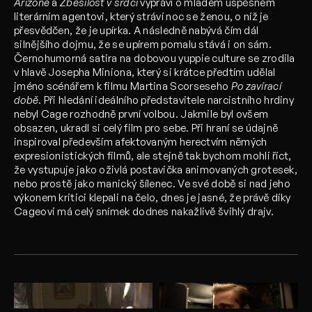
Arizoně
a
Zběsilost v srdci
vypráví o mladém úspěšném
literárním agentovi, který stráví noc se ženou, o níž je
přesvědčen, že je upírka. A následně nabývá čím dál
silnějšího dojmu, že se upírem pomalu stává i on sám.
Černohumorná satira na dobovou yuppie culture se zrodila
v hlavě Josepha Miniona, který si krátce předtím udělal
jméno scénářem k filmu Martina Scorseseho
Po zavírací
době
. Při hledání ideálního představitele narcistního hrdiny
nebyl Cage rozhodně první volbou. Jakmile byl ovšem
obsazen, ukradl si celý film pro sebe. Při hraní se údajně
inspiroval především afektovaným herectvím němých
expresionistických filmů, ale stejně tak bychom mohli říct,
že vystupuje jako oživlá postavička animovaných grotesek,
nebo prostě jako manický šílenec. Ve své době si nad jeho
výkonem kritici klepali na čelo, dnes je jasné, že právě díky
Cageovi má celý snímek dodnes nakažlivě švihlý drajv.