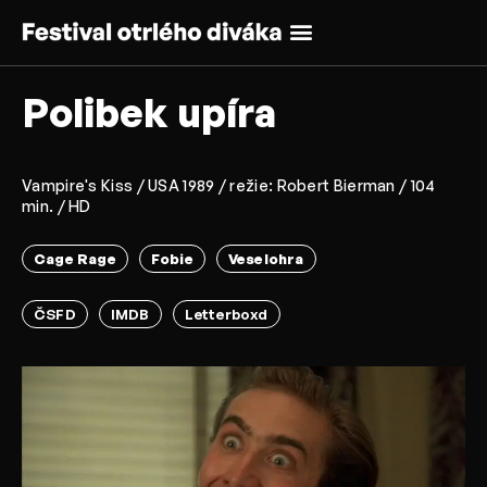
Polibek upíra
Vampire's Kiss / USA 1989 / režie: Robert Bierman / 104
min. / HD
Cage Rage
Fobie
Veselohra
ČSFD
IMDB
Letterboxd