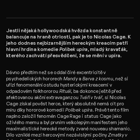
Jestli nějaká hollywoodská hvězda konstantně
balancuje na hraně otrlosti, pak je to Nicolas Cage. K
jeho dodnes nejbizarnějším hereckým kreacím patří
hlavní hrdina komedie
Polibek upíra
, mladý kravaťák,
kterého zachvátí přesvědčení, že se mění v upíra.
Dávno předtím než se oddal čiré excentricitě v
psychedelických hororech
Mandy
a
Barva z kosmu
, než si
uřízl fenomenální ostudu hysterickými kreacemi v
odpadovém folkhororou
Rituál
, ba dokonce ještě před
afektovanou akční extravaganzou
Tváří v tvář
, si Nicolas
Cage získal pověst herce, který absolutně nemá cit pro
míru díky hororové komedii
Polibek upíra
. Právě tento film
naplno založil fenomén Cage Rage i status Cage jako
oživlého memu a byl prvním velkolepým manifestem jeho
maximalistické herecké metody zvané nouveau shamanic.
Dílo vzniklé mezi hercovými nezávislými počiny
Zmatky v