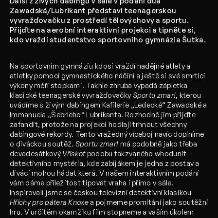
Další z živých dabingů v sále v podání dua
Zawadská/Lubrikant představí teenagerskou
vyvražďovačku z prostředí tělovýchovy a sportu.
Přijďte na aerobní interaktivní projekci a tipněte si,
kdo vraždí studentstvo sportovního gymnázia Šutka.
Na sportovním gymnáziu kdosi vraždí nadějné atlety a
atletky pomocí gymnastického náčiní a ještě si své smrtící
výkony měří stopkami. Takhle zhruba vypadá zápletka
klasické teenagerské vyvražďovačky
Sportu zmar!
, kterou
uvádíme s živým dabingem Kafilerie „Ledecké“ Zawadské a
Immanuela „Šebrleho“ Lubrikanta. Rozhodně jim přijďte
zafandit, protože na projekci hodlají trhnout všechny
dabingové rekordy. Tento vražedný víceboj navíc doplníme
o diváckou soutěž.
Sportu zmar!
má podobně jako třeba
devadesátkový
Vřískot
podobu takzvaného whodunit –
detektivního mystéria, kde zabijákem je jedna z postav a
diváci mohou hádat která. V našem interaktivním podání
vám dáme příležitost tipovat vraha i přímo v sále.
Inspirovali jsme se českou televizní detektivní klasikou
Hříchy pro pátera Knoxe
a pojmeme promítání jako soutěžní
hru. V určitém okamžiku film stopneme a vaším úkolem