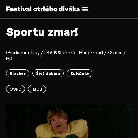
Sportu zmar!
Graduation Day / USA 1981 / režie: Herb Freed / 83 min. /
HD
Slasher
Živý dabing
Zpívánky
ČSFD
IMDB