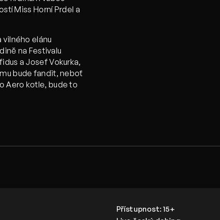
ostí Miss Horní Prdel a
 vilného elánu
edině na Festivalu
fidus a Josef Vokurka,
omu bude fandit, neboť
 Aero kotle, bude to
Přístupnost:
15+