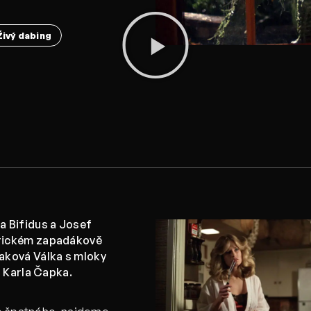
Živý dabing
 Bifidus a Josef
rickém zapadákově
aková Válka s mloky
h Karla Čapka.