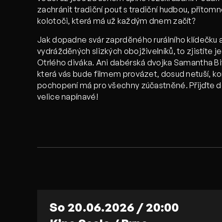
zachránit tradiční pouť s tradiční hudbou, přítomn
kolotoči, která má už každým dnem začít?
Jak dopadne svár zaprděného rurálního klídečku a
vydrážděných slizkých obojživelníků, to zjistíte j
Otrlého diváka. Ani dabérská dvojka Samantha Bi
která vás bude filmem provázet, dosud netuší, k
pochopení má pro všechny zúčastněné. Přijďte do
velice napínavé!
So 20.06.2026 / 20:00