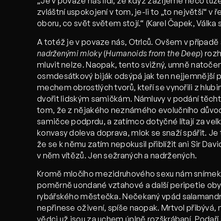
„Je v povaze nás lidí, že když zažijeme něco tu
zvláštní uspokojení v tom, je-li to „to největší“
oboru, co svět světem stojí.“ (Karel Čapek, Válka 
A totéž je v povaze nás, Otrlců. Ovšem v případ
nadrženými mloky
(
Humanoids from the Deep
) roz
mluvit nelze. Naopak, tento svižný, umně natoče
osmdesátkový biják odsýpá jak ten nejjemnější p
mechem obrostlých tvorů, kteří se vynořili z hlubi
dvořit lidským samičkám. Námluvy v podání těcht
tom, že z nějakého neznámého evolučního důvod
samičce podprdu, a zatímco dotyčné lítají za vel
konvasy doleva doprava, mlok se snaží spářit. Je 
že se k němu zatím nepokusil přiblížit ani Sir Dav
v něm vítězů. Jen sežraných a nadržených.
Kromě mločího mezidruhového sexu nám snímek na
poměrně uondané vztahové a další peripetie ob
rybářského městečka. Nečekaný vpád salamandr
nepřinese oživení, spíše naopak. Mrtvol přibývá,
vědci už jsou za uchem úplně rozškrábaní. Podař