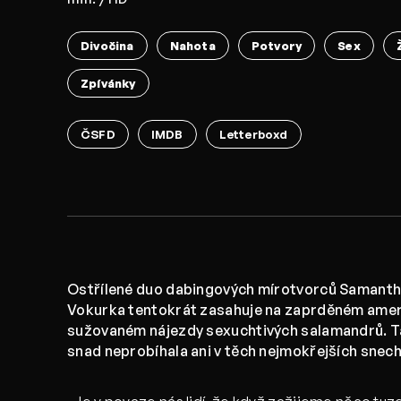
Divočina
Nahota
Potvory
Sex
Zpívánky
ČSFD
IMDB
Letterboxd
Ostřílené duo dabingových mírotvorců Samantha
Vokurka tentokrát zasahuje na zaprděném ame
sužovaném nájezdy sexuchtivých salamandrů. T
snad neprobíhala ani v těch nejmokřejších snec