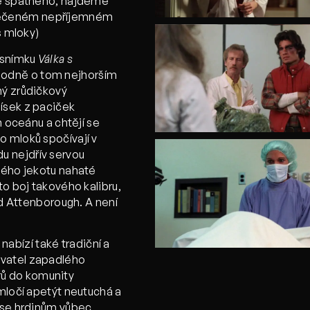
ze špatného, najdeme
 v řečeném nepříjemném
s mloky)
ě snímku
Válka s
hodně o tom nejhorším
ný zrůdičkový
ísek z paciček
n oceánu a chtějí se
o mloků spočívají v
u nejdřív servou
kého jekotu nahaté
to boj takového kalibru,
id Attenborough. A není
bízí také tradiční a
yvatel zapadlého
ů do komunity
 mločí apetýt neutuchá a
í se hrdinům vůbec