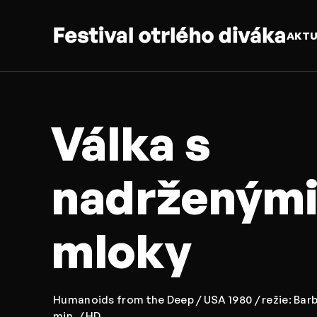
AKT
Válka s
nadrženým
mloky
Humanoids from the Deep / USA 1980 / režie: Barb
min. / HD