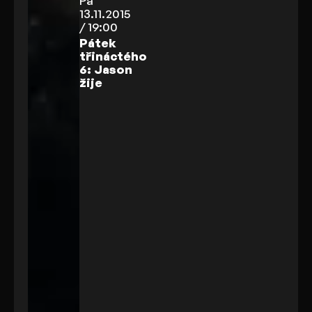
Pá
13.11.2015
/ 19:00
Pátek
třináctého
6: Jason
žije