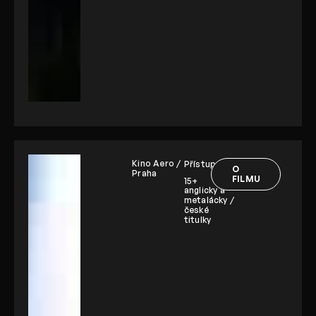
Kino Aero /
Přístupnost:
O
Praha
FILMU
15+
anglicky a
metalácky /
české
titulky