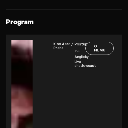
Program
Kino Aero /
Přístupnost:
O
Praha
FILMU
15+
Anglicky
Live
shadowcast